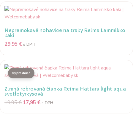
Nepremokavé nohavice na traky Reima Lammikko
kaki
29,95
€
s DPH
Zimná rebrovaná čiapka Reima Hattara light aqua
svetlotyrkysová
19,95
€
17,95
€
s DPH
Popis