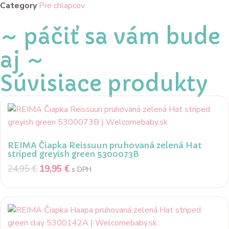
Category
Pre chlapcov
~ páčiť sa vám bude
aj ~
Súvisiace produkty
REIMA Čiapka Reissuun pruhovaná zelená Hat
striped greyish green 5300073B
24,95
€
19,95
€
s DPH