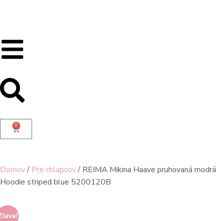
0
Domov
/
Pre chlapcov
/ REIMA Mikina Haave pruhovaná modrá
Hoodie striped blue 5200120B
Zľava!