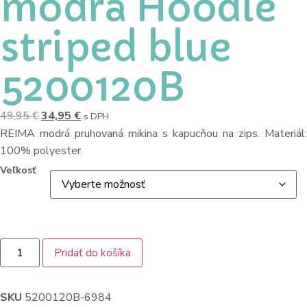
modrá Hoodie
striped blue
5200120B
49,95
€
34,95
€
s DPH
REIMA modrá pruhovaná mikina s kapucňou na zips. Materiál:
100% polyester.
Veľkosť
Pridať do košíka
SKU
5200120B-6984