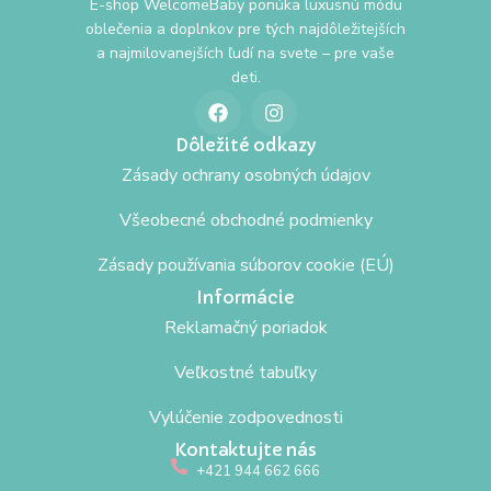
E-shop WelcomeBaby ponúka luxusnú módu
oblečenia a doplnkov pre tých najdôležitejších
a najmilovanejších ľudí na svete – pre vaše
deti.
Dôležité odkazy
Zásady ochrany osobných údajov
Všeobecné obchodné podmienky
Zásady používania súborov cookie (EÚ)
Informácie
Reklamačný poriadok
Veľkostné tabuľky
Vylúčenie zodpovednosti
Kontaktujte nás
+421 944 662 666