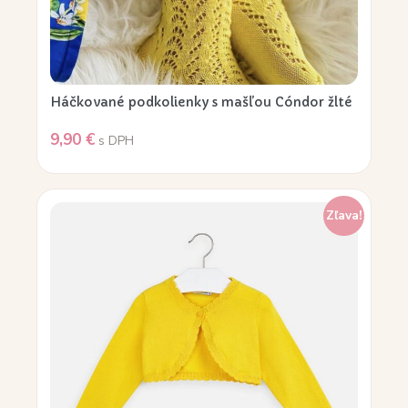
Háčkované podkolienky s mašľou Cóndor žlté
9,90
€
s DPH
Zľava!