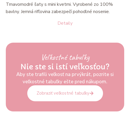
Tmavomodré šaty s mini kvetmi. Vyrobené zo 100%
bavlny. Jemná rifľovina zabezpečí pohodlné nosenie.
Detaily
Veľkostné tabuľky
Nie ste si istí veľkosťou?
Aby ste trafili veľkosť na prvýkrát, pozrite si
veľkostné tabuľky ešte pred nákupom.
Zobraziť veľkostné tabuľky