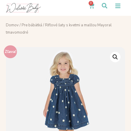
0
Domov
/
Pre bábätká
/ Rifľové šaty s kvetmi a mašľou Mayoral
tmavomodré
Zľava!