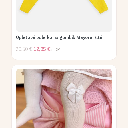
Úpletové bolerko na gombík Mayoral žlté
20,50
€
12,95
€
s DPH