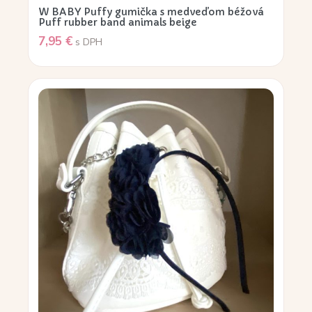
W BABY Puffy gumička s medveďom béžová
Puff rubber band animals beige
7,95
€
s DPH