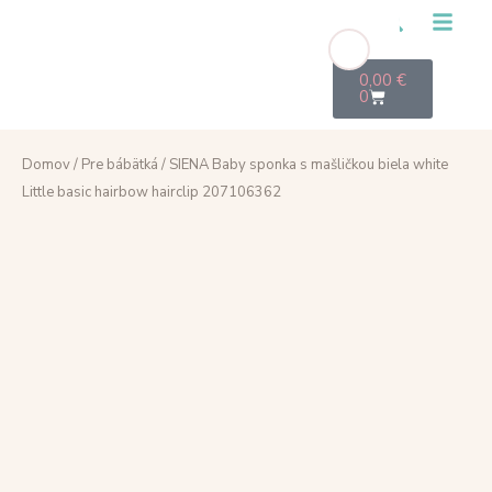
0,00
€
0
Domov
/
Pre bábätká
/ SIENA Baby sponka s mašličkou biela white
Little basic hairbow hairclip 207106362