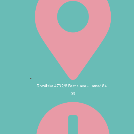
Rozálska 4732/8 Bratislava - Lamač 841
03