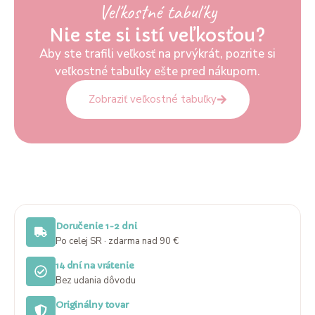
Veľkostné tabuľky
Nie ste si istí veľkosťou?
Aby ste trafili veľkosť na prvýkrát, pozrite si
veľkostné tabuľky ešte pred nákupom.
Zobraziť veľkostné tabuľky
Doručenie 1-2 dni
Po celej SR · zdarma nad 90 €
14 dní na vrátenie
Bez udania dôvodu
Originálny tovar