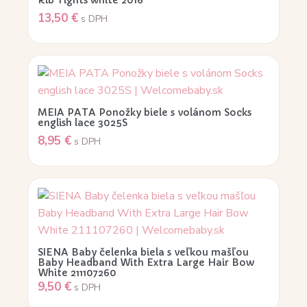
Rib Tights white 2016
13,50
€
s DPH
MEIA PATA Ponožky biele s volánom Socks
english lace 3025S
8,95
€
s DPH
SIENA Baby čelenka biela s veľkou mašľou
Baby Headband With Extra Large Hair Bow
White 211107260
9,50
€
s DPH