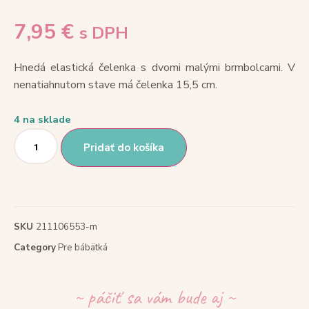
7,95
€
s DPH
Hnedá elastická čelenka s dvomi malými brmbolcami. V
nenatiahnutom stave má čelenka 15,5 cm.
4 na sklade
Pridať do košíka
SKU
211106553-m
Category
Pre bábätká
~ páčiť sa vám bude aj ~