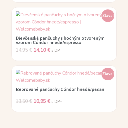
Zľava!
Dievčenské pančuchy s bočným otvoreným
vzorom Cóndor hnedé/espresso
14,95
€
14,10
€
s DPH
Zľava!
Rebrované pančuchy Cóndor hnedá/pecan
13,50
€
10,95
€
s DPH