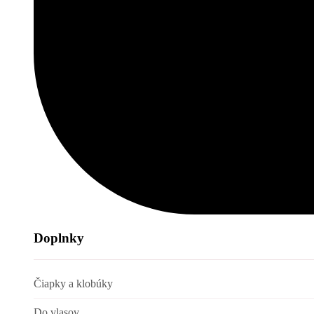
Doplnky
Čiapky a klobúky
Do vlasov