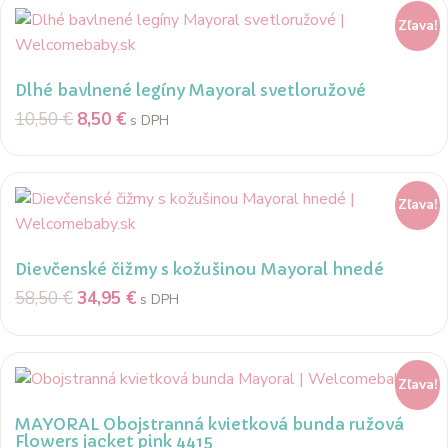
Zľava!
Dlhé bavlnené legíny Mayoral svetloružové
10,50
€
8,50
€
s DPH
Zľava!
Dievčenské čižmy s kožušinou Mayoral hnedé
58,50
€
34,95
€
s DPH
Zľava!
MAYORAL Obojstranná kvietková bunda ružová
Flowers jacket pink 4415