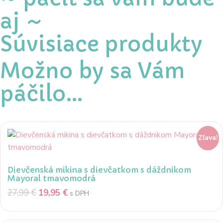
aj ~
Súvisiace produkty
Možno by sa Vám
páčilo…
Zľava!
Dievčenská mikina s dievčatkom s dáždnikom
Mayoral tmavomodrá
27,99
€
19,95
€
s DPH