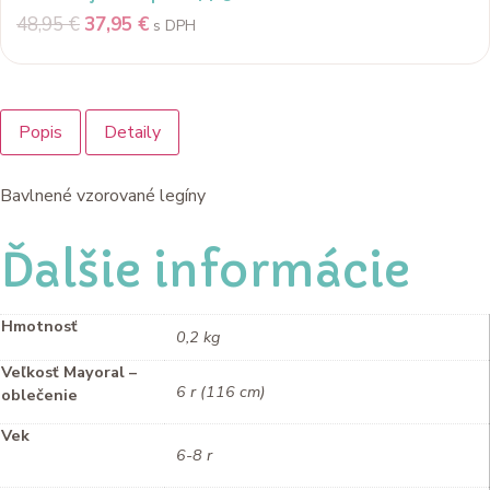
48,95
€
37,95
€
s DPH
Popis
Detaily
Bavlnené vzorované legíny
Ďalšie informácie
Hmotnosť
0,2 kg
Veľkosť Mayoral –
6 r (116 cm)
oblečenie
Vek
6-8 r