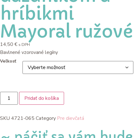
hríbikmi
Mayoral ružové
14,50
€
s DPH
Bavlnené vzorované legíny
Veľkosť
Pridať do košíka
SKU
4721-065
Category
Pre dievčatá
~ páčiť sa vám bude