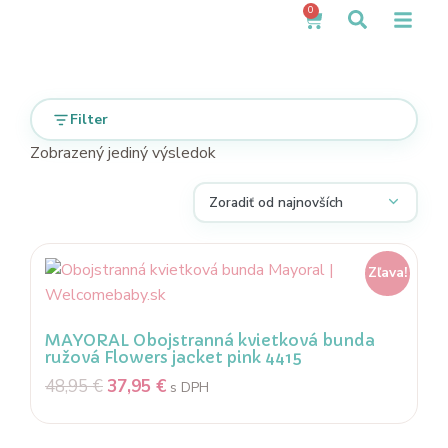
0
Filter
Zobrazený jediný výsledok
Zľava!
MAYORAL Obojstranná kvietková bunda
ružová Flowers jacket pink 4415
48,95
€
37,95
€
s DPH