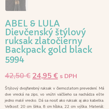
ABEL & LULA
Dievčenský štýlový
ruksak zlatočierny
Backpack gold black
5994
42,50
€
24,95
€
s DPH
Štýlový dvojfarebný ruksak v čiernozlatom prevedení. Má
dve vrecká na zips, vo vnútri väčšieho sa nachádza ešte
jedno malé vrecko. Dá sa nosiť ako ruksak aj ako kabelka.
Veľkosť: 20 cm šírka, 8 cm hĺbka, 22 cm výška. Materiál: