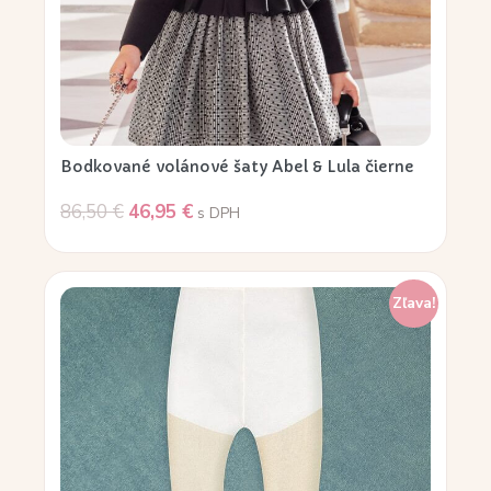
Bodkované volánové šaty Abel & Lula čierne
86,50
€
46,95
€
s DPH
Zľava!