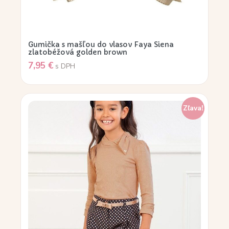
Gumička s mašľou do vlasov Faya Siena
zlatobéžová golden brown
7,95
€
s DPH
Zľava!