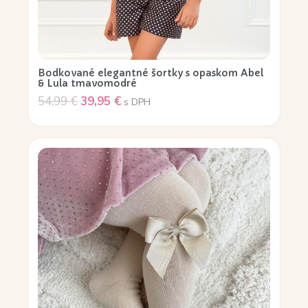
Bodkované elegantné šortky s opaskom Abel
& Lula tmavomodré
54,99
€
39,95
€
s DPH