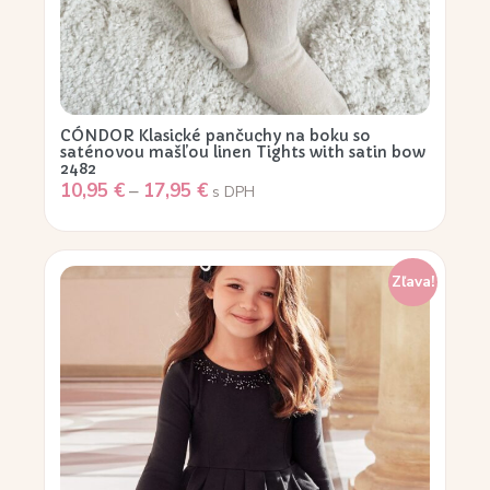
CÓNDOR Klasické pančuchy na boku so
saténovou mašľou linen Tights with satin bow
2482
10,95
€
–
17,95
€
s DPH
Zľava!