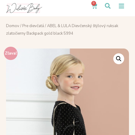
0
Domov
/
Pre dievčatá
/ ABEL & LULA Dievčenský štýlový ruksak
zlatočierny Backpack gold black 5994
Zľava!