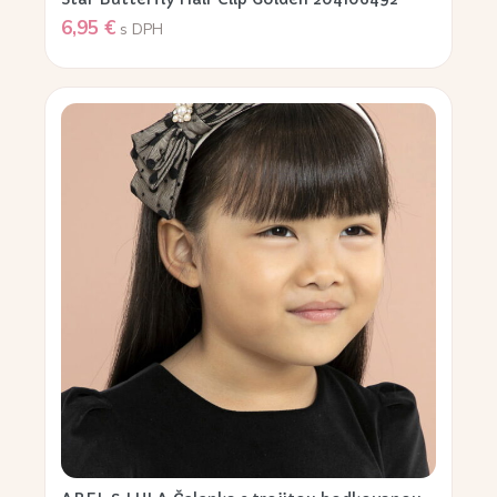
6,95
€
s DPH