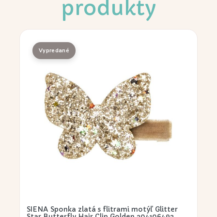
produkty
SIENA Sponka zlatá s flitrami motýľ Glitter
Star Butterfly Hair Clip Golden 204106492