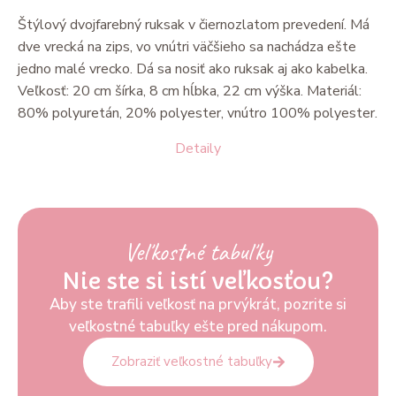
Štýlový dvojfarebný ruksak v čiernozlatom prevedení. Má
dve vrecká na zips, vo vnútri väčšieho sa nachádza ešte
jedno malé vrecko. Dá sa nosiť ako ruksak aj ako kabelka.
Veľkosť: 20 cm šírka, 8 cm hĺbka, 22 cm výška. Materiál:
80% polyuretán, 20% polyester, vnútro 100% polyester.
Detaily
Veľkostné tabuľky
Nie ste si istí veľkosťou?
Aby ste trafili veľkosť na prvýkrát, pozrite si
veľkostné tabuľky ešte pred nákupom.
Zobraziť veľkostné tabuľky