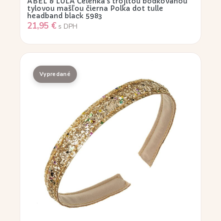
ABEL & LULA Čelenka s trojitou bodkovanou
tylovou mašľou čierna Polka dot tulle
headband black 5983
21,95
€
s DPH