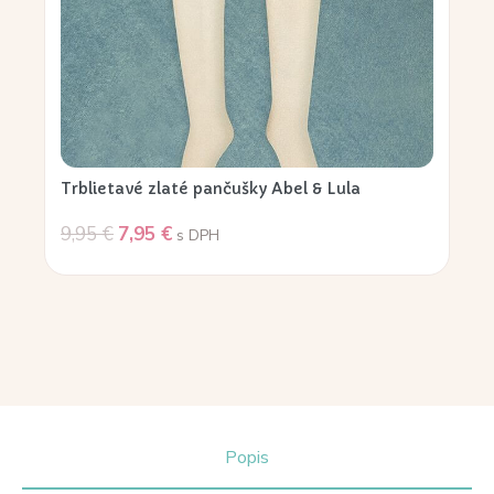
Trblietavé zlaté pančušky Abel & Lula
9,95
€
7,95
€
s DPH
Popis